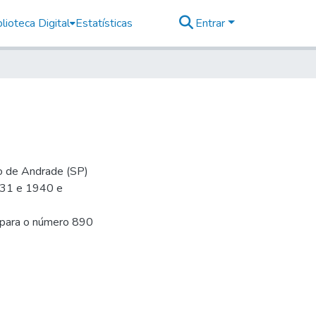
lioteca Digital
Estatísticas
Entrar
io de Andrade (SP)
-31 e 1940 e
a para o número 890