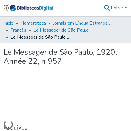
Entrar
Comunidades
&
Início
Hemeroteca
Jornais em Língua Estrangeira
Coleções
Francês
Le Messager de São Paulo
Tudo na
Le Messager de São Paulo, 1920, Année 22, n 957
Biblioteca
Digital
Le Messager de São Paulo, 1920,
Estatísticas
Année 22, n 957
Carregando...
Arquivos