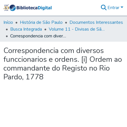
Entrar
Comunidades
&
Início
História de São Paulo
Documentos Interessantes
Coleções
Busca Integrada
Volume 11 - Divisas de São Paulo e Minas Gerais
Tudo na
Correspondencia com diversos funccionarios e ordens. [i] Ordem ao commandante do Registo no Rio Pardo, 1778
Biblioteca
Digital
Correspondencia com diversos
Estatísticas
funccionarios e ordens. [i] Ordem ao
commandante do Registo no Rio
Pardo, 1778