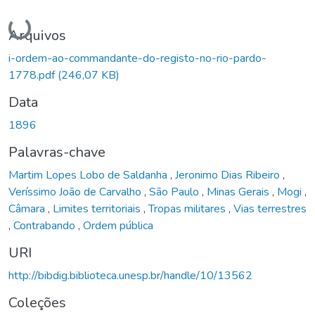
Carregando...
Arquivos
i-ordem-ao-commandante-do-registo-no-rio-pardo-
1778.pdf
(246,07 KB)
Data
1896
Palavras-chave
Martim Lopes Lobo de Saldanha
,
Jeronimo Dias Ribeiro
,
Veríssimo João de Carvalho
,
São Paulo
,
Minas Gerais
,
Mogi
,
Câmara
,
Limites territoriais
,
Tropas militares
,
Vias terrestres
,
Contrabando
,
Ordem pública
URI
http://bibdig.biblioteca.unesp.br/handle/10/13562
Coleções