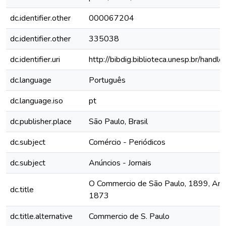
dc.identifier.other
000067204
dc.identifier.other
335038
dc.identifier.uri
http://bibdig.biblioteca.unesp.br/hand
dc.language
Português
dc.language.iso
pt
dc.publisher.place
São Paulo, Brasil
dc.subject
Comércio - Periódicos
dc.subject
Anúncios - Jornais
O Commercio de São Paulo, 1899, Ano V
dc.title
1873
dc.title.alternative
Commercio de S. Paulo