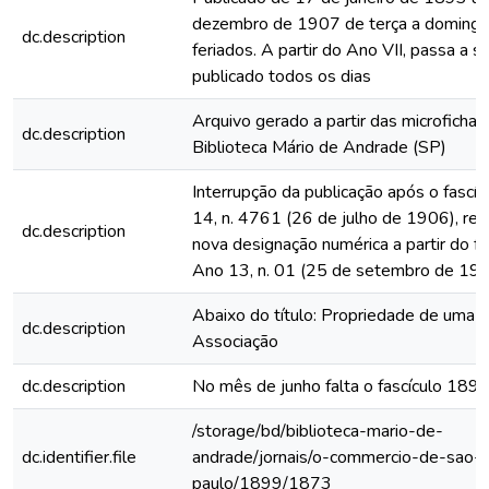
dezembro de 1907 de terça a domingo
dc.description
feriados. A partir do Ano VII, passa a s
publicado todos os dias
Arquivo gerado a partir das microfichas
dc.description
Biblioteca Mário de Andrade (SP)
Interrupção da publicação após o fascí
14, n. 4761 (26 de julho de 1906), rein
dc.description
nova designação numérica a partir do fa
Ano 13, n. 01 (25 de setembro de 19
Abaixo do título: Propriedade de uma
dc.description
Associação
dc.description
No mês de junho falta o fascículo 189
/storage/bd/biblioteca-mario-de-
dc.identifier.file
andrade/jornais/o-commercio-de-sao-
paulo/1899/1873