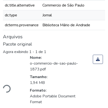
dc.title.alternative
Commercio de São Paulo
dc.type
Jornal
dcterms.provenance
Biblioteca Mário de Andrade
Arquivos
Pacote original
Agora exibindo
1 - 1 de 1
Nome:
o-commercio-de-sao-paulo-
1873.pdf
gando...
Tamanho:
1,94 MB
Formato:
Adobe Portable Document
Format