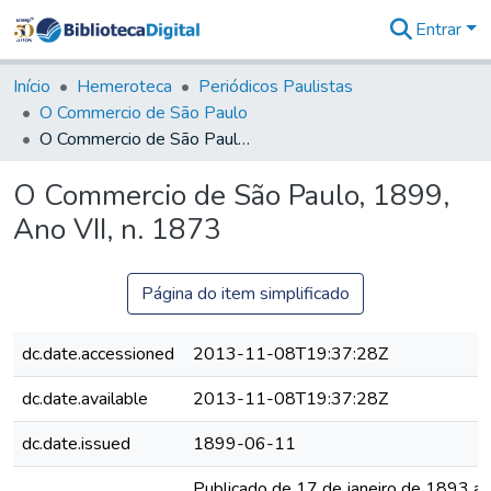
Entrar
Comunidades
&
Início
Hemeroteca
Periódicos Paulistas
Coleções
O Commercio de São Paulo
Tudo na
O Commercio de São Paulo, 1899, Ano VII, n. 1873
Biblioteca
Digital
O Commercio de São Paulo, 1899,
Estatísticas
Ano VII, n. 1873
Página do item simplificado
dc.date.accessioned
2013-11-08T19:37:28Z
dc.date.available
2013-11-08T19:37:28Z
dc.date.issued
1899-06-11
Publicado de 17 de janeiro de 1893 a