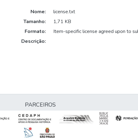
Nome:
license.txt
Tamanho:
1,71 KB
Formato:
Item-specific license agreed upon to s
Descrição:
PARCEIROS