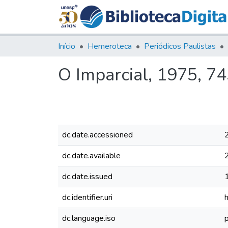
Início
Hemeroteca
Periódicos Paulistas
O Imparcial, 1975, 7
dc.date.accessioned
dc.date.available
dc.date.issued
dc.identifier.uri
dc.language.iso