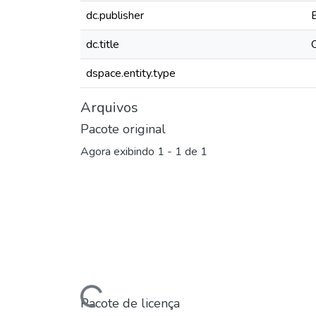
dc.publisher
dc.title
dspace.entity.type
Arquivos
Pacote original
Agora exibindo
1 - 1 de 1
Carregando...
Pacote de licença