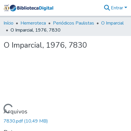
Entrar
Comunidades
&
Início
Hemeroteca
Periódicos Paulistas
O Imparcial
Coleções
O Imparcial, 1976, 7830
Tudo na
Biblioteca
O Imparcial, 1976, 7830
Digital
Estatísticas
Carregando...
Arquivos
7830.pdf
(10,49 MB)