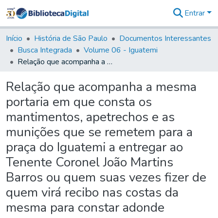
Entrar
Comunidades
&
Início
História de São Paulo
Documentos Interessantes
Coleções
Busca Integrada
Volume 06 - Iguatemi
Tudo na
Relação que acompanha a mesma portaria em que consta os mantimentos, apetrechos e as munições que se remetem para a praça do Iguatemi a entregar ao Tenente Coronel João Martins Barros ou quem suas vezes fizer de quem virá recibo nas costas da mesma para constar adonde pertence.
Biblioteca
Digital
Relação que acompanha a mesma
Estatísticas
portaria em que consta os
mantimentos, apetrechos e as
munições que se remetem para a
praça do Iguatemi a entregar ao
Tenente Coronel João Martins
Barros ou quem suas vezes fizer de
quem virá recibo nas costas da
mesma para constar adonde