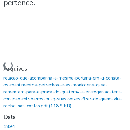
pertence.
Carregando...
Arquivos
relacao-que-acompanha-a-mesma-portaria-em-q-consta-
os-mantimentos-petrechos-e-as-monicoens-q-se-
rementem-para-a-praca-do-guatemy-a-entregar-ao-tent-
cor-joao-miz-barros-ou-q-suas-vezes-fizer-de-quem-vira-
recibo-nas-costas.pdf
(118,9 KB)
Data
1894