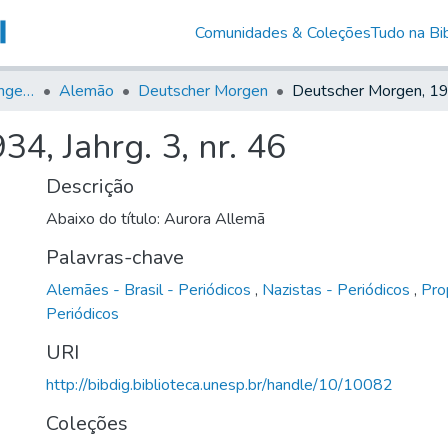
Comunidades & Coleções
Tudo na Bib
Jornais em Língua Estrangeira
Alemão
Deutscher Morgen
4, Jahrg. 3, nr. 46
Descrição
Abaixo do título: Aurora Allemã
Palavras-chave
Alemães - Brasil - Periódicos
,
Nazistas - Periódicos
,
Pro
Periódicos
URI
http://bibdig.biblioteca.unesp.br/handle/10/10082
Coleções