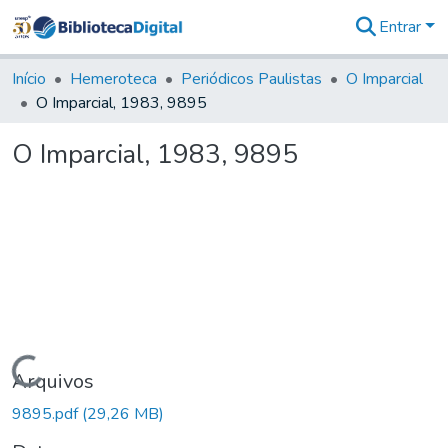
Entrar
Comunidades
&
Início
Hemeroteca
Periódicos Paulistas
O Imparcial
Coleções
O Imparcial, 1983, 9895
Tudo na
Biblioteca
O Imparcial, 1983, 9895
Digital
Estatísticas
Carregando...
Arquivos
9895.pdf
(29,26 MB)