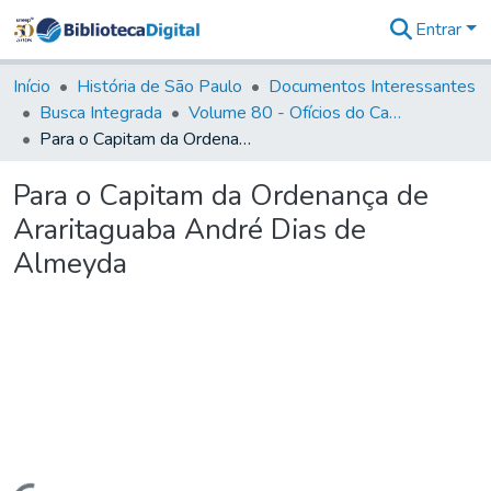
Entrar
Comunidades
&
Início
História de São Paulo
Documentos Interessantes
Coleções
Busca Integrada
Volume 80 - Ofícios do Capitão General Martim Lopes Lobo de Saldanha (1777-1780)
Tudo na
Para o Capitam da Ordenança de Araritaguaba André Dias de Almeyda
Biblioteca
Digital
Para o Capitam da Ordenança de
Estatísticas
Araritaguaba André Dias de
Almeyda