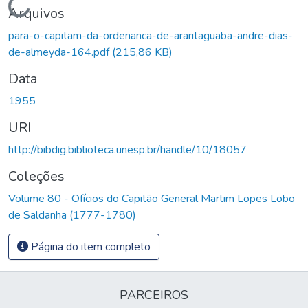
Carregando...
Arquivos
para-o-capitam-da-ordenanca-de-araritaguaba-andre-dias-
de-almeyda-164.pdf
(215,86 KB)
Data
1955
URI
http://bibdig.biblioteca.unesp.br/handle/10/18057
Coleções
Volume 80 - Ofícios do Capitão General Martim Lopes Lobo
de Saldanha (1777-1780)
Página do item completo
PARCEIROS