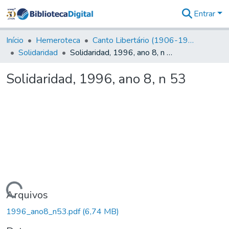
Entrar
Comunidades
&
Início
Hemeroteca
Canto Libertário (1906-1995)
Coleções
Solidaridad
Solidaridad, 1996, ano 8, n 53
Tudo na
Biblioteca
Solidaridad, 1996, ano 8, n 53
Digital
Estatísticas
Carregando...
Arquivos
1996_ano8_n53.pdf
(6,74 MB)