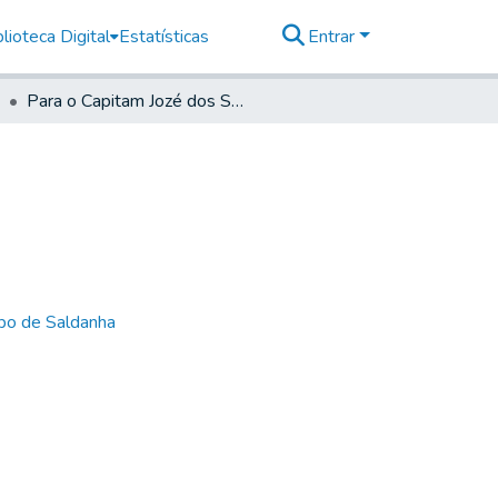
lioteca Digital
Estatísticas
Entrar
Para o Capitam Jozé dos Santos Roza, em Curitiba
bo de Saldanha