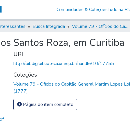
Comunidades & Coleções
Tudo na Bib
nteressantes
Busca Integrada
Volume 79 - Ofícios do Capitão General Martim Lopes Lobo de Saldanha (1777)
os Santos Roza, em Curitiba
URI
http://bibdig.biblioteca.unesp.br/handle/10/17755
Coleções
Volume 79 - Ofícios do Capitão General Martim Lopes Lo
(1777)
Página do item completo
df