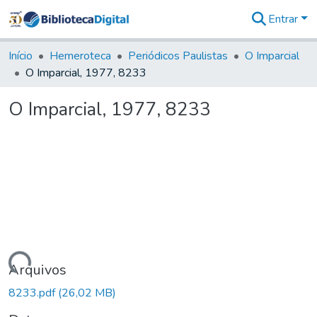
Entrar
Comunidades
&
Início
Hemeroteca
Periódicos Paulistas
O Imparcial
Coleções
O Imparcial, 1977, 8233
Tudo na
Biblioteca
O Imparcial, 1977, 8233
Digital
Estatísticas
Carregando...
Arquivos
8233.pdf
(26,02 MB)