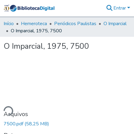
Entrar
Comunidades
&
Início
Hemeroteca
Periódicos Paulistas
O Imparcial
Coleções
O Imparcial, 1975, 7500
Tudo na
Biblioteca
O Imparcial, 1975, 7500
Digital
Estatísticas
ndo...
Arquivos
7500.pdf
(58,25 MB)