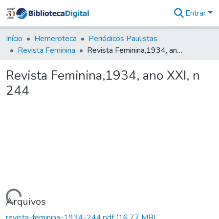
Entrar
Comunidades
&
Início
Hemeroteca
Periódicos Paulistas
Coleções
Revista Feminina
Revista Feminina,1934, ano XXI, n 244
Tudo na
Biblioteca
Revista Feminina,1934, ano XXI, n
Digital
244
Estatísticas
Carregando...
Arquivos
revista-feminina-1934-244.pdf
(16,77 MB)