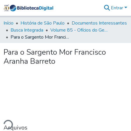
Entrar
Comunidades
&
Início
História de São Paulo
Documentos Interessantes
Coleções
Busca Integrada
Volume 85 - Ofícios do General Francisco da Cunha Menezes (Governador da Capitania): 1782- 1786
Tudo na
Para o Sargento Mor Francisco Aranha Barreto
Biblioteca
Digital
Para o Sargento Mor Francisco
Estatísticas
Aranha Barreto
ndo...
Arquivos