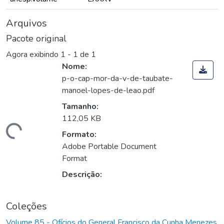
Arquivos
Pacote original
Agora exibindo
1 - 1 de 1
Nome:
p-o-cap-mor-da-v-de-taubate-
manoel-lopes-de-leao.pdf
Tamanho:
112,05 KB
Carregando...
Formato:
Adobe Portable Document
Format
Descrição:
Coleções
Volume 85 - Ofícios do General Francisco da Cunha Menezes