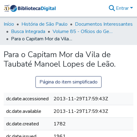
Entrar
Comunidades
&
Início
História de São Paulo
Documentos Interessantes
Coleções
Busca Integrada
Volume 85 - Ofícios do General Francisco da Cunha Menezes (Governador da Capitania): 1782- 1786
Tudo na
Para o Capitam Mor da Vila de Taubaté Manoel Lopes de Leão.
Biblioteca
Digital
Para o Capitam Mor da Vila de
Estatísticas
Taubaté Manoel Lopes de Leão.
Página do item simplificado
dc.date.accessioned
2013-11-29T17:59:43Z
dc.date.available
2013-11-29T17:59:43Z
dc.date.created
1782
dc.date.issued
1961