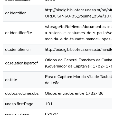
http://bibdig.biblioteca.unesp.br/bd/bf
dc.identifier
ORDCISP-60-85_volume_85/#/107/
/storage/bd/bfr/livros/documentos-int
dc.identifier.file
a-historia-e-costumes-de-s-paulo/vol
mor-da-v-de-taubate-manoel-lopes-d
dc.identifier.uri
http://bibdig.biblioteca.unesp.br/hand
Ofícios do General Francisco da Cunha
dc.relation.ispartof
(Governador da Capitania): 1782- 178
Para o Capitam Mor da Vila de Taubat
dc.title
de Leão.
dcdocs.volume.obs
Ofícios enviados entre 1782- 86
unesp.firstPage
101
unesp.volume
LXXXV