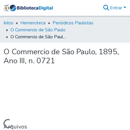
Entrar
Comunidades
&
Início
Hemeroteca
Periódicos Paulistas
Coleções
O Commercio de São Paulo
Tudo na
O Commercio de São Paulo, 1895, Ano III, n. 0721
Biblioteca
Digital
O Commercio de São Paulo, 1895,
Estatísticas
Ano III, n. 0721
Carregando...
Arquivos