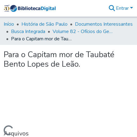
Entrar
Comunidades
&
Início
História de São Paulo
Documentos Interessantes
Coleções
Busca Integrada
Volume 82 - Ofícios do General Martim Lopes Lobo de Saldanha (Governador da Capitania): 1779- 1780
Tudo na
Para o Capitam mor de Taubaté Bento Lopes de Leão.
Biblioteca
Digital
Para o Capitam mor de Taubaté
Estatísticas
Bento Lopes de Leão.
Arquivos