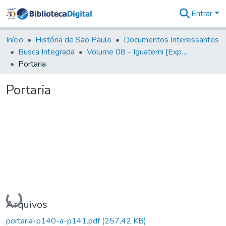
Entrar
Comunidades
&
Início
História de São Paulo
Documentos Interessantes
Coleções
Busca Integrada
Volume 08 - Iguatemi [Expedições para proteção e sustento]
Tudo na
Portaria
Biblioteca
Digital
Portaria
Estatísticas
Carregando...
Arquivos
portaria-p140-a-p141.pdf
(257,42 KB)