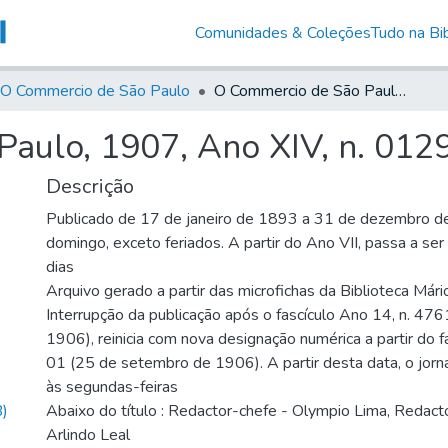
Comunidades & Coleções
Tudo na Bib
O Commercio de São Paulo
O Commercio de São Paulo, 1907, Ano XIV, n. 0129
aulo, 1907, Ano XIV, n. 012
Descrição
Publicado de 17 de janeiro de 1893 a 31 de dezembro d
domingo, exceto feriados. A partir do Ano VII, passa a se
dias
Arquivo gerado a partir das microfichas da Biblioteca Már
Interrupção da publicação após o fascículo Ano 14, n. 476
1906), reinicia com nova designação numérica a partir do f
01 (25 de setembro de 1906). A partir desta data, o jornal
às segundas-feiras
)
Abaixo do título : Redactor-chefe - Olympio Lima, Redacto
Arlindo Leal