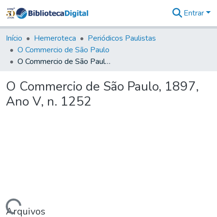
Entrar
Comunidades
&
Início
Hemeroteca
Periódicos Paulistas
Coleções
O Commercio de São Paulo
Tudo na
O Commercio de São Paulo, 1897, Ano V, n. 1252
Biblioteca
Digital
O Commercio de São Paulo, 1897,
Estatísticas
Ano V, n. 1252
Arquivos