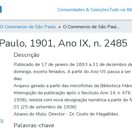
Comunidades & Coleções
Tudo na Bib
O Commercio de São Paulo
O Commercio de São Paulo, 1901, Ano IX, n. 2485
aulo, 1901, Ano IX, n. 2485
Descrição
Publicado de 17 de janeiro de 1893 a 31 de dezembro d
domingo, exceto feriados. A partir do Ano VII, passa a se
dias
Arquivo gerado a partir das microfichas da Biblioteca Már
Interrupção da publicação após o fascículo Ano 14, n. 476
1906), reinicia com nova designação numérica a partir do f
01 (25 de setembro de 1906)
Abaixo do título: Director - Dr. Couto de Magalhães
B)
Palavras-chave