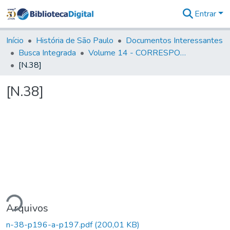
Entrar
Comunidades
&
Início
História de São Paulo
Documentos Interessantes
Coleções
Busca Integrada
Volume 14 - CORRESPONDENCIAS DIVERSAS
Tudo na
[N.38]
Biblioteca
Digital
[N.38]
Estatísticas
ndo...
Arquivos
n-38-p196-a-p197.pdf
(200,01 KB)