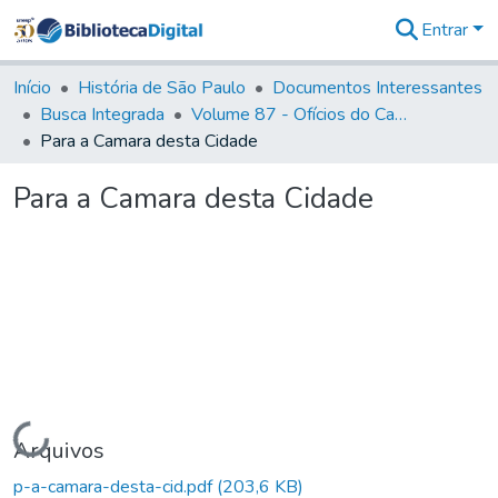
Entrar
Comunidades
&
Início
História de São Paulo
Documentos Interessantes
Coleções
Busca Integrada
Volume 87 - Ofícios do Capitão General Antonio Manoel de Melo Castro e Mendonça (1797- 1801)
Tudo na
Para a Camara desta Cidade
Biblioteca
Digital
Para a Camara desta Cidade
Estatísticas
Carregando...
Arquivos
p-a-camara-desta-cid.pdf
(203,6 KB)