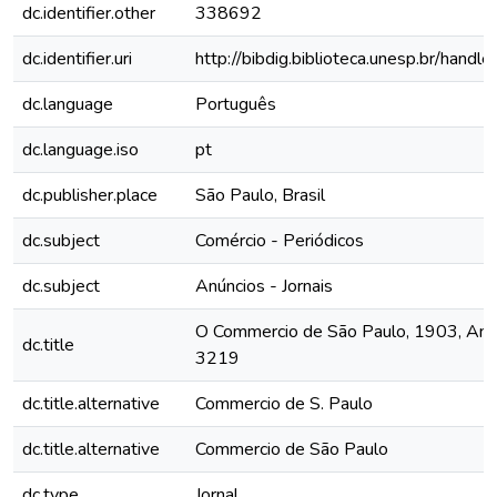
dc.identifier.other
338692
dc.identifier.uri
http://bibdig.biblioteca.unesp.br/hand
dc.language
Português
dc.language.iso
pt
dc.publisher.place
São Paulo, Brasil
dc.subject
Comércio - Periódicos
dc.subject
Anúncios - Jornais
O Commercio de São Paulo, 1903, Ano 
dc.title
3219
dc.title.alternative
Commercio de S. Paulo
dc.title.alternative
Commercio de São Paulo
dc.type
Jornal