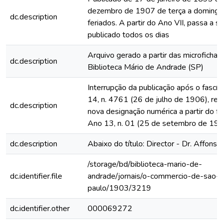
dezembro de 1907 de terça a domingo
dc.description
feriados. A partir do Ano VII, passa a s
publicado todos os dias
Arquivo gerado a partir das microfichas
dc.description
Biblioteca Mário de Andrade (SP)
Interrupção da publicação após o fascí
14, n. 4761 (26 de julho de 1906), rein
dc.description
nova designação numérica a partir do fa
Ano 13, n. 01 (25 de setembro de 19
dc.description
Abaixo do título: Director - Dr. Affonso
/storage/bd/biblioteca-mario-de-
dc.identifier.file
andrade/jornais/o-commercio-de-sao-
paulo/1903/3219
dc.identifier.other
000069272