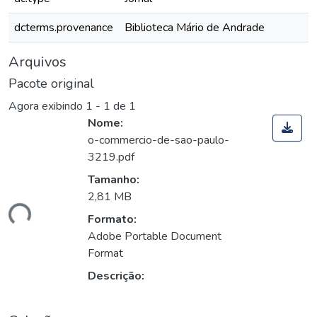
dcterms.provenance
Biblioteca Mário de Andrade
Arquivos
Pacote original
Agora exibindo
1 - 1 de 1
Nome:
o-commercio-de-sao-paulo-
3219.pdf
Tamanho:
2,81 MB
ando...
Formato:
Adobe Portable Document
Format
Descrição: