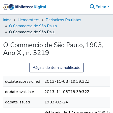
Entrar
Comunidades
&
Início
Hemeroteca
Periódicos Paulistas
Coleções
O Commercio de São Paulo
Tudo na
O Commercio de São Paulo, 1903, Ano XI, n. 3219
Biblioteca
Digital
O Commercio de São Paulo, 1903,
Estatísticas
Ano XI, n. 3219
Página do item simplificado
dc.date.accessioned
2013-11-08T19:39:32Z
dc.date.available
2013-11-08T19:39:32Z
dc.date.issued
1903-02-24
Publicado de 17 de janeiro de 1893 a