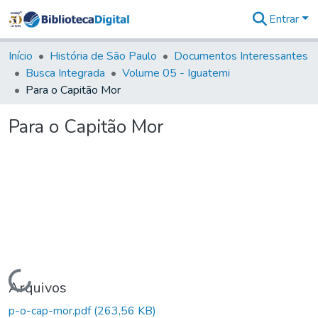
Entrar
Comunidades
&
Início
História de São Paulo
Documentos Interessantes
Coleções
Busca Integrada
Volume 05 - Iguatemi
Tudo na
Para o Capitão Mor
Biblioteca
Digital
Para o Capitão Mor
Estatísticas
Carregando...
Arquivos
p-o-cap-mor.pdf
(263,56 KB)