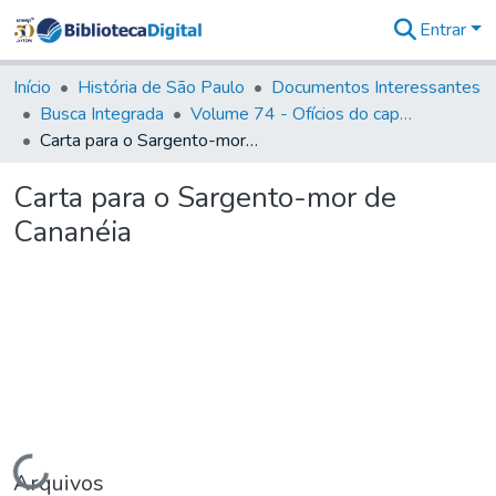
Entrar
Comunidades
&
Início
História de São Paulo
Documentos Interessantes
Coleções
Busca Integrada
Volume 74 - Ofícios do capitão General Martim Lopes Lobo de Saldanha às Câmaras e Comandantes da Capitania (1775)
Tudo na
Carta para o Sargento-mor de Cananéia
Biblioteca
Digital
Carta para o Sargento-mor de
Estatísticas
Cananéia
Carregando...
Arquivos