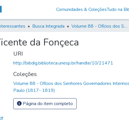
Comunidades & Coleções
Tudo na Bib
nteressantes
Busca Integrada
Volume 88 - Ofícios dos Senhores Governadores Interinos da Capitania de São Paulo (1817- 1819)
Vicente da Fonçeca
URI
http://bibdig.biblioteca.unesp.br/handle/10/21471
Coleções
Volume 88 - Ofícios dos Senhores Governadores Interinos
Paulo (1817- 1819)
Página do item completo
df