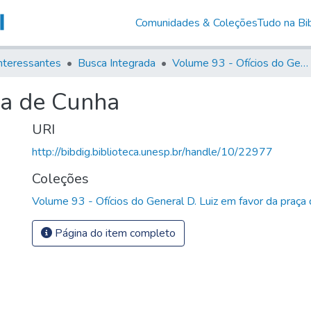
Comunidades & Coleções
Tudo na Bib
nteressantes
Busca Integrada
Volume 93 - Ofícios do General D. Luiz em favor da praça do Iguatemi (1775)
la de Cunha
URI
http://bibdig.biblioteca.unesp.br/handle/10/22977
Coleções
Volume 93 - Ofícios do General D. Luiz em favor da praça
Página do item completo
3