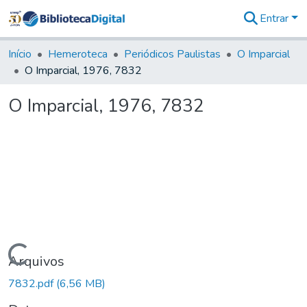
Entrar
Comunidades
&
Início
Hemeroteca
Periódicos Paulistas
O Imparcial
Coleções
O Imparcial, 1976, 7832
Tudo na
Biblioteca
O Imparcial, 1976, 7832
Digital
Estatísticas
Carregando...
Arquivos
7832.pdf
(6,56 MB)