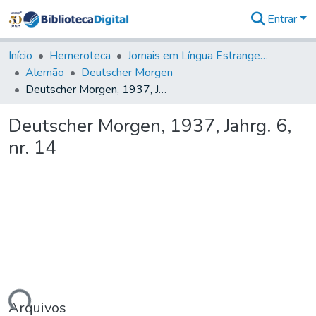
Entrar
Comunidades
&
Início
Hemeroteca
Jornais em Língua Estrangeira
Coleções
Alemão
Deutscher Morgen
Tudo na
Deutscher Morgen, 1937, Jahrg. 6, nr. 14
Biblioteca
Digital
Deutscher Morgen, 1937, Jahrg. 6,
Estatísticas
nr. 14
Arquivos