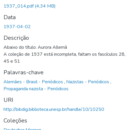
egando...
1937_014.pdf
(4,34 MB)
Data
1937-04-02
Descrição
Abaixo do título: Aurora Allemã
A coleção de 1937 está incompleta, faltam os fascículos 28,
45 e 51
Palavras-chave
Alemães - Brasil - Periódicos
,
Nazistas - Periódicos
,
Propaganda nazista - Periódicos
URI
http://bibdig.biblioteca.unesp.br/handle/10/10250
Coleções
Deutscher Morgen