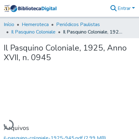
Entrar
Comunidades
&
Início
Hemeroteca
Periódicos Paulistas
Coleções
Il Pasquino Coloniale
Il Pasquino Coloniale, 1925, Anno XVII, n. 0945
Tudo na
Biblioteca
Il Pasquino Coloniale, 1925, Anno
Digital
XVII, n. 0945
Estatísticas
Carregando...
Arquivos
il-pasquino-coloniale-1925-945.pdf
(2,99 MB)