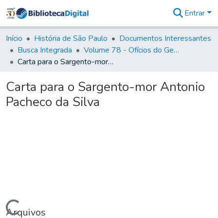
Entrar
Comunidades
&
Início
História de São Paulo
Documentos Interessantes
Coleções
Busca Integrada
Volume 78 - Ofícios do General Martim Lopes Lobo de Saldanha (1777)
Tudo na
Carta para o Sargento-mor Antonio Pacheco da Silva
Biblioteca
Digital
Carta para o Sargento-mor Antonio
Estatísticas
Pacheco da Silva
Carregando...
Arquivos