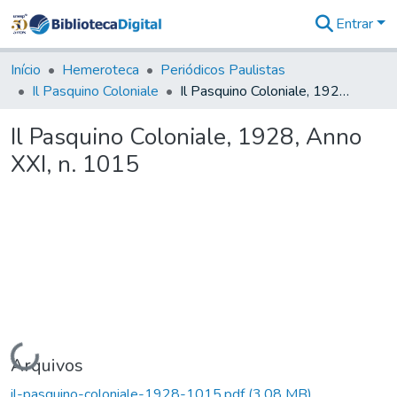
Entrar
Comunidades
&
Início
Hemeroteca
Periódicos Paulistas
Coleções
Il Pasquino Coloniale
Il Pasquino Coloniale, 1928, Anno XXI, n. 1015
Tudo na
Biblioteca
Il Pasquino Coloniale, 1928, Anno
Digital
XXI, n. 1015
Estatísticas
Carregando...
Arquivos
il-pasquino-coloniale-1928-1015.pdf
(3,08 MB)