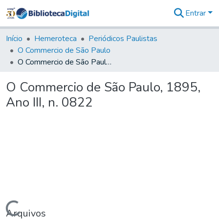
Entrar
Comunidades
&
Início
Hemeroteca
Periódicos Paulistas
Coleções
O Commercio de São Paulo
Tudo na
O Commercio de São Paulo, 1895, Ano III, n. 0822
Biblioteca
Digital
O Commercio de São Paulo, 1895,
Estatísticas
Ano III, n. 0822
Carregando...
Arquivos