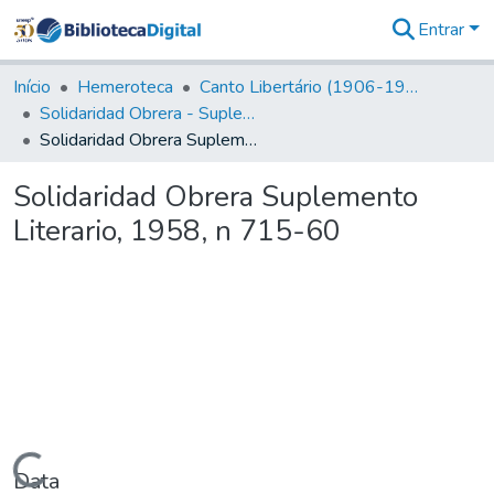
Entrar
Comunidades
&
Início
Hemeroteca
Canto Libertário (1906-1995)
Coleções
Solidaridad Obrera - Suplemento Literario
Tudo na
Solidaridad Obrera Suplemento Literario, 1958, n 715-60
Biblioteca
Digital
Solidaridad Obrera Suplemento
Estatísticas
Literario, 1958, n 715-60
Data