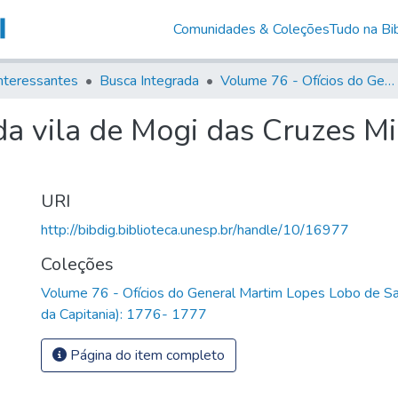
Comunidades & Coleções
Tudo na Bib
nteressantes
Busca Integrada
Volume 76 - Ofícios do General Martim Lopes Lobo de Saldanha (Governador da Capitania): 1776- 1777
 da vila de Mogi das Cruzes 
URI
http://bibdig.biblioteca.unesp.br/handle/10/16977
Coleções
Volume 76 - Ofícios do General Martim Lopes Lobo de S
da Capitania): 1776- 1777
Página do item completo