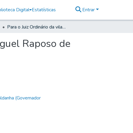
lioteca Digital
Estatísticas
Entrar
Para o Juiz Ordinário da vila de Mogi das Cruzes Miguel Raposo de Camargo
Miguel Raposo de
aldanha (Governador