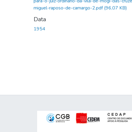
para-o-juiz-ordinario-da-vila-de-mogi-das-cruz
miguel-raposo-de-camargo-2.pdf
(96,07 KB)
Data
1954