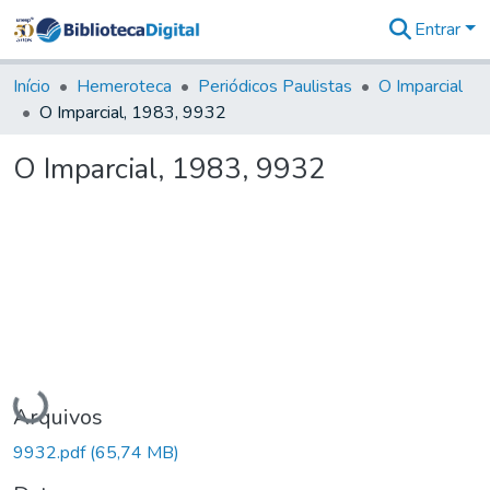
Entrar
Comunidades
&
Início
Hemeroteca
Periódicos Paulistas
O Imparcial
Coleções
O Imparcial, 1983, 9932
Tudo na
Biblioteca
O Imparcial, 1983, 9932
Digital
Estatísticas
Carregando...
Arquivos
9932.pdf
(65,74 MB)