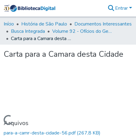
Entrar
Comunidades
&
Início
História de São Paulo
Documentos Interessantes
Coleções
Busca Integrada
Volume 92 - Ofícios do General D. Luiz aos diversos funcionários da Capitania (1768- 1772)
Tudo na
Carta para a Camara desta Cidade
Biblioteca
Digital
Carta para a Camara desta Cidade
Estatísticas
Carregando...
Arquivos
para-a-camr-desta-cidade-56.pdf
(267,8 KB)