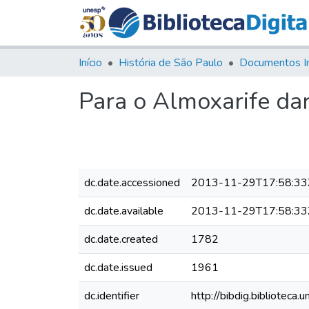
Início
História de São Paulo
Documentos I
Para o Almoxarife dar
dc.date.accessioned
2013-11-29T17:58:33
dc.date.available
2013-11-29T17:58:33
dc.date.created
1782
dc.date.issued
1961
dc.identifier
http://bibdig.bibliote