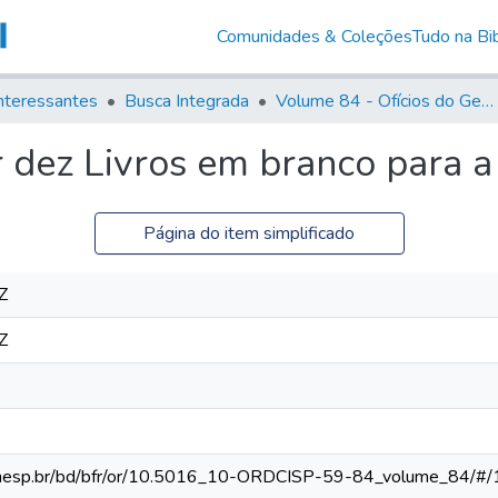
Comunidades & Coleções
Tudo na Bib
nteressantes
Busca Integrada
Volume 84 - Ofícios do General Martins Lopes de Saldanha (Governador da Capitania): 1782- 1786
 dez Livros em branco para a 
Página do item simplificado
Z
Z
ca.unesp.br/bd/bfr/or/10.5016_10-ORDCISP-59-84_volume_84/#/