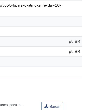
o/vol-84/para-o-almoxarife-dar-10-
pt_BR
pt_BR
ranco-para-a-
Baixar