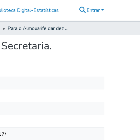
lioteca Digital
Estatísticas
Entrar
Para o Almoxarife dar dez Livros em branco para a Secretaria.
Secretaria.
17/