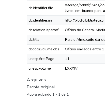
/storage/bd/bfr/livros/
dc.identifier.file
livros-em-branco-para-a
dc.identifier.uri
http://bibdig.biblioteca
dc.relation.ispartof
Ofícios do General Mart
dc.title
Para o Almoxarife dar de
dcdocs.volume.obs
Ofícios enviados entre 
unesp.firstPage
11
unesp.volume
LXXXIV
Arquivos
Pacote original
Agora exibindo
1 - 1 de 1