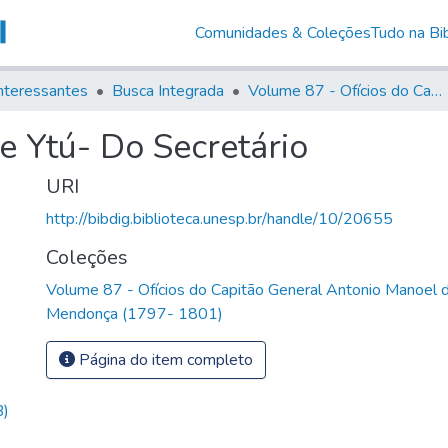
Comunidades & Coleções
Tudo na Bib
nteressantes
Busca Integrada
Volume 87 - Ofícios do Capitão General Antonio Manoel de Melo Castro e Mendonça (1797- 1801)
e Ytú- Do Secretário
URI
http://bibdig.biblioteca.unesp.br/handle/10/20655
Coleções
Volume 87 - Ofícios do Capitão General Antonio Manoel 
Mendonça (1797- 1801)
Página do item completo
B)