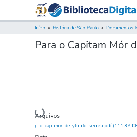
Início
História de São Paulo
Documentos I
Para o Capitam Mór d
Carregando...
Arquivos
p-o-cap-mor-de-ytu-do-secretr.pdf
(111,98 K