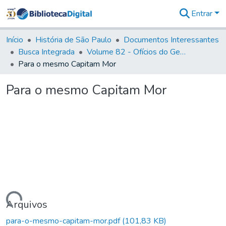
Entrar
Comunidades
&
Início
História de São Paulo
Documentos Interessantes
Coleções
Busca Integrada
Volume 82 - Ofícios do General Martim Lopes Lobo de Saldanha (Governador da Capitania): 1779- 1780
Tudo na
Para o mesmo Capitam Mor
Biblioteca
Digital
Para o mesmo Capitam Mor
Estatísticas
Carregando...
Arquivos
para-o-mesmo-capitam-mor.pdf
(101,83 KB)