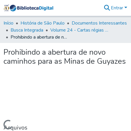
Entrar
Comunidades
&
Início
História de São Paulo
Documentos Interessantes
Coleções
Busca Integrada
Volume 24 - Cartas régias e provisões (1730- 1738)
Tudo na
Prohibindo a abertura de novo caminhos para as Minas de Guyazes
Biblioteca
Digital
Prohibindo a abertura de novo
Estatísticas
caminhos para as Minas de Guyazes
Carregando...
Arquivos