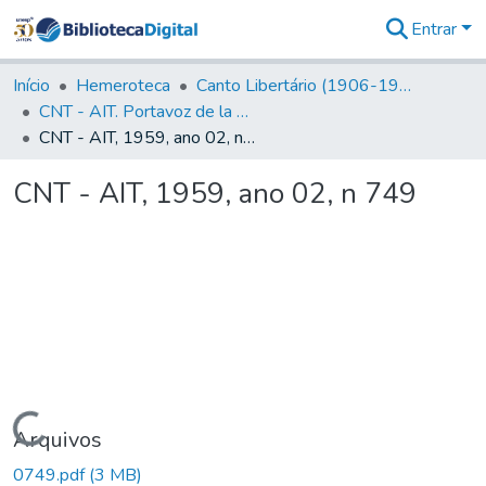
Entrar
Comunidades
&
Início
Hemeroteca
Canto Libertário (1906-1995)
Coleções
CNT - AIT. Portavoz de la C.N.T de España en el Exilio
Tudo na
CNT - AIT, 1959, ano 02, n 749
Biblioteca
Digital
CNT - AIT, 1959, ano 02, n 749
Estatísticas
Carregando...
Arquivos
0749.pdf
(3 MB)