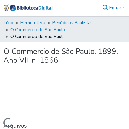
Entrar
Comunidades
&
Início
Hemeroteca
Periódicos Paulistas
Coleções
O Commercio de São Paulo
Tudo na
O Commercio de São Paulo, 1899, Ano VII, n. 1866
Biblioteca
Digital
O Commercio de São Paulo, 1899,
Estatísticas
Ano VII, n. 1866
Carregando...
Arquivos