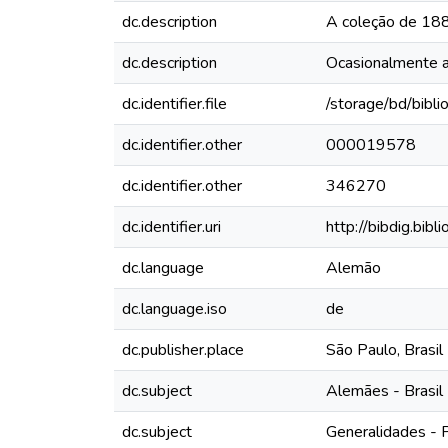
dc.description
A coleção de 1880
dc.description
Ocasionalmente 
dc.identifier.file
/storage/bd/bibl
dc.identifier.other
000019578
dc.identifier.other
346270
dc.identifier.uri
http://bibdig.bib
dc.language
Alemão
dc.language.iso
de
dc.publisher.place
São Paulo, Brasil
dc.subject
Alemães - Brasil 
dc.subject
Generalidades - 