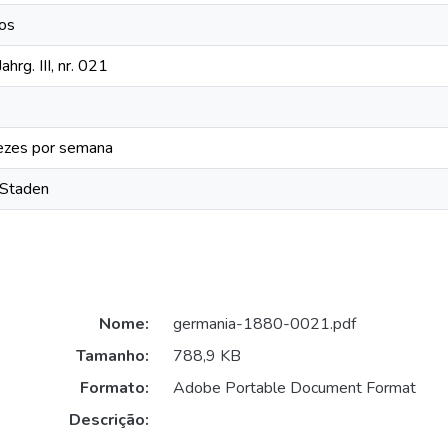
cos
hrg. III, nr. 021
ezes por semana
-Staden
Nome:
germania-1880-0021.pdf
Tamanho:
788,9 KB
Formato:
Adobe Portable Document Format
Descrição: