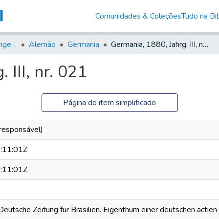
Comunidades & Coleções
Tudo na Bib
Jornais em Língua Estrangeira
Alemão
Germania
Germania, 1880, Jahrg. III, nr. 021
 III, nr. 021
Página do item simplificado
 responsável)
:11:01Z
:11:01Z
 Deutsche Zeitung für Brasilien. Eigenthum einer deutschen actien