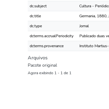
dc.subject
Cultura - Periódi
dc.title
Germania, 1880, Ja
dc.type
Jornal
dcterms.accrualPeriodicity
Publicado duas v
dcterms.provenance
Instituto Martius
Arquivos
Pacote original
Agora exibindo
1 - 1 de 1