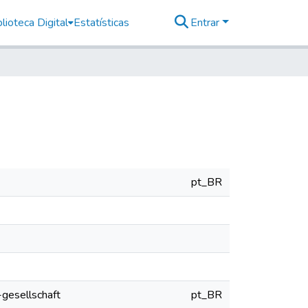
lioteca Digital
Estatísticas
Entrar
pt_BR
-gesellschaft
pt_BR