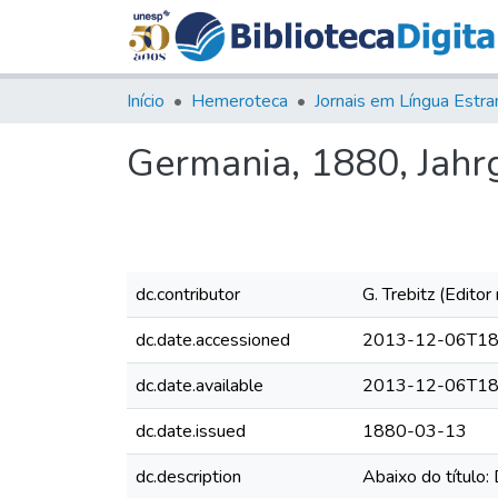
Início
Hemeroteca
Germania, 1880, Jahrg.
dc.contributor
G. Trebitz (Editor
dc.date.accessioned
2013-12-06T18
dc.date.available
2013-12-06T18
dc.date.issued
1880-03-13
dc.description
Abaixo do título: