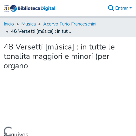
Entrar
Comunidades
&
Início
Música
Acervo Furio Franceschini
Coleções
48 Versetti [música] : in tutte le tonalita maggiori e minori (per organo
Tudo na
Biblioteca
48 Versetti [música] : in tutte le
Digital
tonalita maggiori e minori (per
Estatísticas
organo
Arquivos