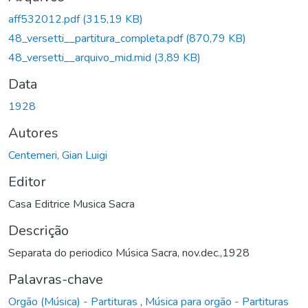
Carregando...
aff532012.pdf
(315,19 KB)
48_versetti__partitura_completa.pdf
(870,79 KB)
48_versetti__arquivo_mid.mid
(3,89 KB)
Data
1928
Autores
Centemeri, Gian Luigi
Editor
Casa Editrice Musica Sacra
Descrição
Separata do periodico Música Sacra, nov.dec.,1928
Palavras-chave
Orgão (Música) - Partituras
,
Música para orgão - Partituras