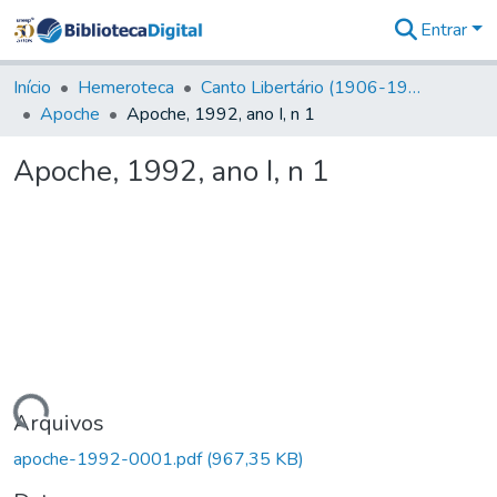
Entrar
Comunidades
&
Início
Hemeroteca
Canto Libertário (1906-1995)
Coleções
Apoche
Apoche, 1992, ano I, n 1
Tudo na
Biblioteca
Apoche, 1992, ano I, n 1
Digital
Estatísticas
egando...
Arquivos
apoche-1992-0001.pdf
(967,35 KB)