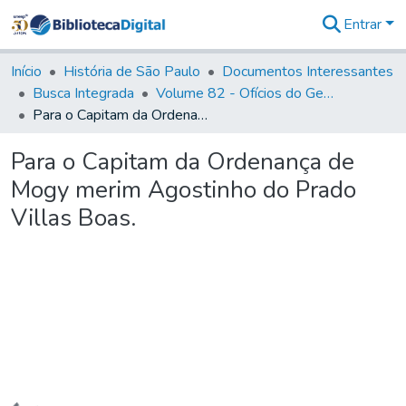
Entrar
Comunidades
&
Início
História de São Paulo
Documentos Interessantes
Coleções
Busca Integrada
Volume 82 - Ofícios do General Martim Lopes Lobo de Saldanha (Governador da Capitania): 1779- 1780
Tudo na
Para o Capitam da Ordenança de Mogy merim Agostinho do Prado Villas Boas.
Biblioteca
Digital
Para o Capitam da Ordenança de
Estatísticas
Mogy merim Agostinho do Prado
Villas Boas.
Carregando...